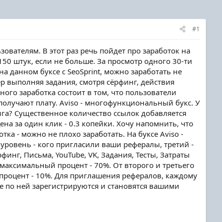
#1
зователям. В этот раз речь пойдет про заработок на
150 штук, если не больше. За просмотр одного 30-ти
 на данном буксе с SeoSprint, можно заработать не
р выполняя задания, смотря сёрфинг, действия
нного заработка состоит в том, что пользователи
олучают плату. Aviso - многофункциональный букс. У
инга? Существенное количество ссылок добавляется
на за один клик - 0.3 копейки. Хочу напомнить, что
ка - можно не плохо заработать. На буксе Aviso -
 уровень - кого пригласили ваши рефералы, третий -
инг, Письма, YouTube, VK, Задания, Тесты, Затраты
 максимальный процент - 70%. От второго и третьего
й процент - 10%. Для приглашения рефералов, каждому
е по ней зарегистрируются и становятся вашими