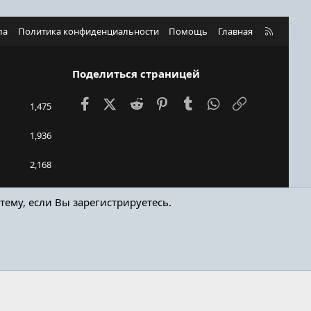
R
ла
Политика конфиденциальности
Помощь
Главная
S
S
Поделиться страницей
Facebook
X (Twitter)
Reddit
Pinterest
Tumblr
WhatsApp
Ссылка
1,475
1,936
2,168
kejn90
тему, если Вы зарегистрируетесь.