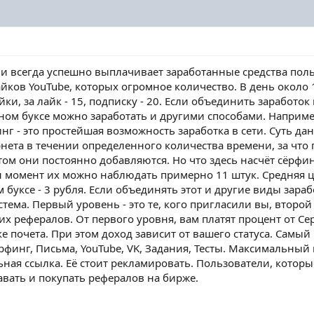
а и всегда успешно выплачивает заработанные средства поль
йков YouTube, которых огромное количество. В день около 
ки, за лайк - 15, подписку - 20. Если объединить заработок
нном буксе можно заработать и другими способами. Наприме
инг - это простейшая возможность заработка в сети. Суть да
ета в течении определенного количества времени, за что п
этом они постоянно добавляются. Но что здесь насчёт сёрф
н момент их можно наблюдать примерно 11 штук. Средняя це
ксе - 3 рубля. Если объединять этот и другие виды заработ
тема. Первый уровень - это те, кого пригласили вы, второй
 рефералов. От первого уровня, вам платят процент от Серф
е почета. При этом доход зависит от вашего статуса. Самый
ерфинг, Письма, YouTube, VK, Задания, Тесты. Максимальны
ная ссылка. Её стоит рекламировать. Пользователи, которы
вать и покупать рефералов на бирже.