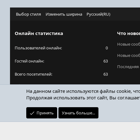
Выбор стиля
Изменить ширина
Русский(RU)
Онлайн статистика
Что ново
Новые соо
Пользователей онлайн
0
Новые соо
Гостей онлайн
63
Последняя 
Всего посетителей
63
Общее количество посетителей может включать
На данном сайте используются файлы cookie, чт
в себя скрытых пользователей.
Продолжая использовать этот сайт, Вы соглашае
Принять
Узнать больше...