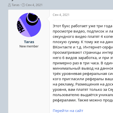
А
Д
Taras
Сен 4, 2021
в
а
т
т
Сен 4, 2021
о
а
р
н
Этот букс работает уже три год
т
а
просмотре видео, подписок и ла
е
ч
секундного видео платят 4 копей
м
а
ы
л
Taras
плохую сумму. К тому же на да
а
New member
ВКонтакте и т.д. Интернет-серф
просматривают страницы интерн
него 6 видов заработка, и при 
примерно раз в три часа. В оди
минимальный вывод на данном бу
трёх уровневая реферальная сис
кого пригласили рефералы ваших
на рекламу, Размещения на доск
уровня, вам платят только за С
пользователю выдаётся уникаль
рефералами. Также можно прода
Перейти на сайт