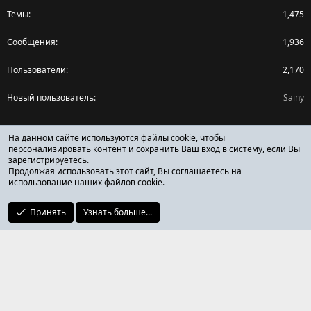
Темы
1,475
Сообщения
1,936
Пользователи
2,170
Новый пользователь
Sainy
Поделиться страницей
На данном сайте используются файлы cookie, чтобы
персонализировать контент и сохранить Ваш вход в систему, если Вы
зарегистрируетесь.
Facebook
X (Twitter)
Reddit
Pinterest
Tumblr
WhatsApp
Ссылка
Продолжая использовать этот сайт, Вы соглашаетесь на
использование наших файлов cookie.
Принять
Узнать больше...
ОТЗЫВЫ ОНЛАЙН ФОРУМ