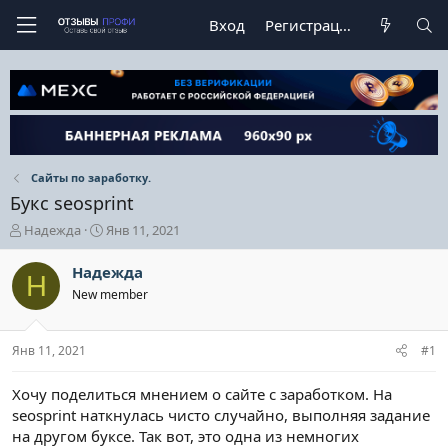
Вход
Регистрация
Сайты по заработку.
Букс seosprint
А
Д
Надежда
Янв 11, 2021
в
а
т
т
Надежда
Н
о
а
New member
р
н
т
а
е
ч
Янв 11, 2021
#1
м
а
ы
л
а
Хочу поделиться мнением о сайте с заработком. На
seosprint наткнулась чисто случайно, выполняя задание
на другом буксе. Так вот, это одна из немногих