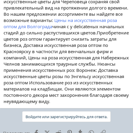
искусственные цветы для Череповеца сохраняя свой
привлекательный вид на протяжении долгого времени.
Во нашем предложении ассортименте вы найдете все
возможные варианты:
Цены на искусственная роза
оптом для Волгограда
чиная с у delicateных начальных
стадий до сильно распустившихся цветов.Приобретение
цветов роз оптом гарантирует снизить затраты для
бизнеса, Доставка искусственная роза оптом по
Красноярску в частности для венчальных фирм и
компаний, Цены на роза искусственная для Набережных
Челнов занимающихся траурные службы. Нюансы
применения искусственных роз: Воронеж: Доставка
искусственные цветы розы по Энгельсу искусственная
роза оптом Использование роз из искусственных
материалов на кладбищах. Они являются элементом
постоянного декора мест захоронения благодаря своему
неувядающему виду.
Войдите или зарегистрируйтесь для ответа.
Facebook
X (Twitter)
Reddit
Pinterest
Tumblr
WhatsApp
Ссылка
Поделиться: