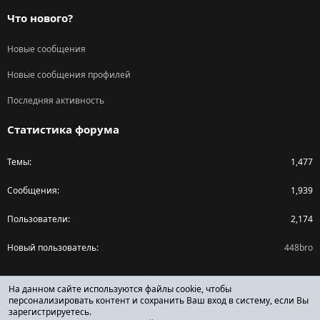
Что нового?
Новые сообщения
Новые сообщения профилей
Последняя активность
Статистика форума
Темы
1,477
Сообщения
1,939
Пользователи
2,174
Новый пользователь
448bro
Поделиться страницей
На данном сайте используются файлы cookie, чтобы
персонализировать контент и сохранить Ваш вход в систему, если Вы
зарегистрируетесь.
Facebook
X (Twitter)
Reddit
Pinterest
Tumblr
WhatsApp
Ссылка