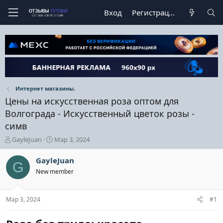
Вход
Регистрация
Интернет магазины.
Цены на искусственная роза оптом для
Волгограда - Искусственный цветок розы -
симв
А
Д
GayleJuan
Мар 3, 2024
в
а
т
т
GayleJuan
G
о
а
New member
р
н
т
а
е
ч
Мар 3, 2024
#1
м
а
ы
л
а