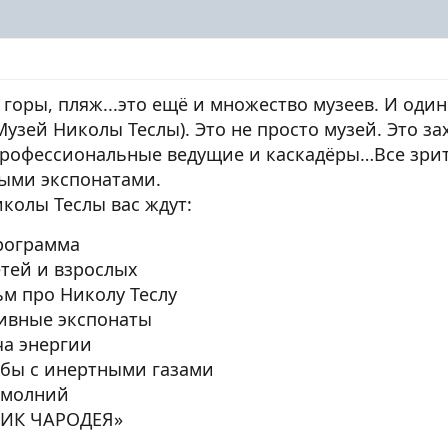
, горы, пляж...это ещё и множество музеев. И оди
Музей Николы Теслы). Это не просто музей. Это 
 профессиональные ведущие и каскадёры…Все зри
ными экспонатами.
колы Теслы вас ждут:
рограмма
тей и взрослых
м про Николу Теслу
ивные экспонаты
ча энергии
лбы с инертными газами
 молний
НИК ЧАРОДЕЯ»