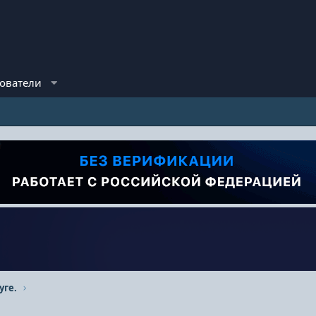
ователи
уге.