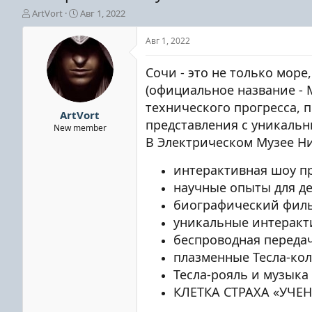
А
Д
ArtVort
Авг 1, 2022
в
а
т
т
Авг 1, 2022
о
а
р
н
Сочи - это не только море
т
а
е
ч
(официальное название - 
м
а
технического прогресса,
ы
л
ArtVort
представления с уникаль
а
New member
В Электрическом Музее Ни
интерактивная шоу п
научные опыты для де
биографический филь
уникальные интеракт
беспроводная переда
плазменные Тесла-ко
Тесла-рояль и музыка
КЛЕТКА СТРАХА «УЧЕ