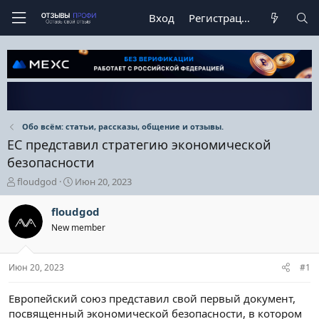
Вход
Регистрация
Обо всём: статьи, рассказы, общение и отзывы.
ЕС представил стратегию экономической
безопасности
А
Д
floudgod
Июн 20, 2023
в
а
т
т
floudgod
о
а
New member
р
н
т
а
е
ч
Июн 20, 2023
#1
м
а
ы
л
а
Европейский союз представил свой первый документ,
посвященный экономической безопасности, в котором