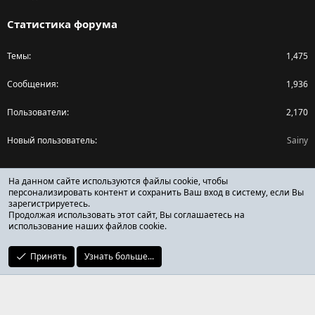
Статистика форума
Темы
1,475
Сообщения
1,936
Пользователи
2,170
Новый пользователь
Sainy
Поделиться страницей
На данном сайте используются файлы cookie, чтобы
персонализировать контент и сохранить Ваш вход в систему, если Вы
зарегистрируетесь.
Facebook
X (Twitter)
Reddit
Pinterest
Tumblr
WhatsApp
Ссылка
Продолжая использовать этот сайт, Вы соглашаетесь на
использование наших файлов cookie.
Принять
Узнать больше...
ОТЗЫВЫ ОНЛАЙН ФОРУМ