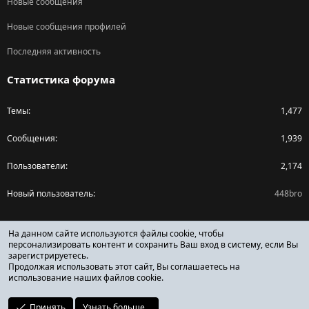
Новые сообщения
Новые сообщения профилей
Последняя активность
Статистика форума
Темы
1,477
Сообщения
1,939
Пользователи
2,174
Новый пользователь
448bro
Поделиться страницей
На данном сайте используются файлы cookie, чтобы
персонализировать контент и сохранить Ваш вход в систему, если Вы
зарегистрируетесь.
Facebook
X (Twitter)
Reddit
Pinterest
Tumblr
WhatsApp
Ссылка
Продолжая использовать этот сайт, Вы соглашаетесь на
использование наших файлов cookie.
Принять
Узнать больше...