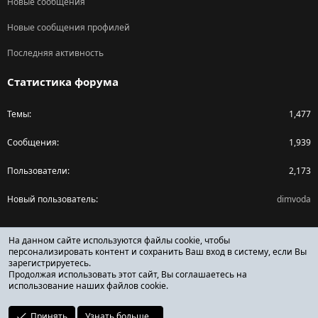
Новые сообщения
Новые сообщения профилей
Последняя активность
Статистика форума
Темы
1,477
Сообщения
1,939
Пользователи
2,173
Новый пользователь
dimvoda
Поделиться страницей
На данном сайте используются файлы cookie, чтобы
персонализировать контент и сохранить Ваш вход в систему, если Вы
зарегистрируетесь.
Facebook
X (Twitter)
Reddit
Pinterest
Tumblr
WhatsApp
Ссылка
Продолжая использовать этот сайт, Вы соглашаетесь на
использование наших файлов cookie.
Принять
Узнать больше...