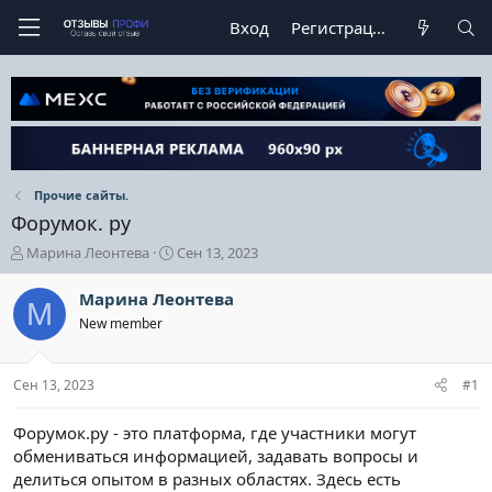
Вход
Регистрация
Прочие сайты.
Форумок. ру
А
Д
Марина Леонтева
Сен 13, 2023
в
а
т
т
Марина Леонтева
М
о
а
New member
р
н
т
а
е
ч
Сен 13, 2023
#1
м
а
ы
л
а
Форумок.ру - это платформа, где участники могут
обмениваться информацией, задавать вопросы и
делиться опытом в разных областях. Здесь есть