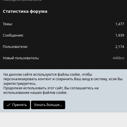
Статистика форума
Темы
1,477
Сообщения
1,939
Пользователи
2,174
Новый пользователь
448bro
Поделиться страницей
На данном сайте используются файлы cookie, чтобы
персонализировать контент и сохранить Ваш вход в систему, если Вы
зарегистрируетесь.
Facebook
X (Twitter)
Reddit
Pinterest
Tumblr
WhatsApp
Ссылка
Продолжая использовать этот сайт, Вы соглашаетесь на
использование наших файлов cookie.
Принять
Узнать больше...
ОТЗЫВЫ ОНЛАЙН ФОРУМ