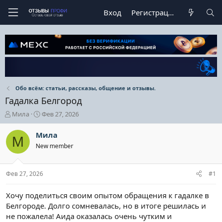
Вход
Регистрация
Обо всём: статьи, рассказы, общение и отзывы.
Гадалка Белгород
А
Д
Мила
Фев 27, 2026
в
а
т
т
Мила
М
о
а
New member
р
н
т
а
е
ч
Фев 27, 2026
#1
м
а
ы
л
а
Хочу поделиться своим опытом обращения к гадалке в
Белгороде. Долго сомневалась, но в итоге решилась и
не пожалела! Аида оказалась очень чутким и