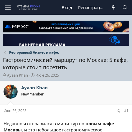
Вход
Регистрация
Ресторанный бизнес и кафе.
Гастрономический маршрут по Москве: 5 кафе,
которые стоит посетить
А
Д
Ayaan Khan
Июн 26, 2025
в
а
т
т
Ayaan Khan
о
а
New member
р
н
т
а
е
ч
Июн 26, 2025
#1
м
а
ы
л
а
Недавно я отправился в мини-тур по
новым кафе
Москвы
, и это небольшое гастрономическое