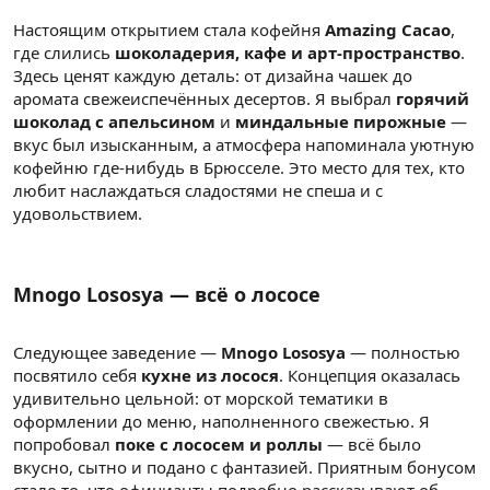
Настоящим открытием стала кофейня
Amazing Cacao
,
где слились
шоколадерия, кафе и арт-пространство
.
Здесь ценят каждую деталь: от дизайна чашек до
аромата свежеиспечённых десертов. Я выбрал
горячий
шоколад с апельсином
и
миндальные пирожные
—
вкус был изысканным, а атмосфера напоминала уютную
кофейню где-нибудь в Брюсселе. Это место для тех, кто
любит наслаждаться сладостями не спеша и с
удовольствием.
Mnogo Lososya — всё о лососе
Следующее заведение —
Mnogo Lososya
— полностью
посвятило себя
кухне из лосося
. Концепция оказалась
удивительно цельной: от морской тематики в
оформлении до меню, наполненного свежестью. Я
попробовал
поке с лососем и роллы
— всё было
вкусно, сытно и подано с фантазией. Приятным бонусом
стало то, что официанты подробно рассказывают об