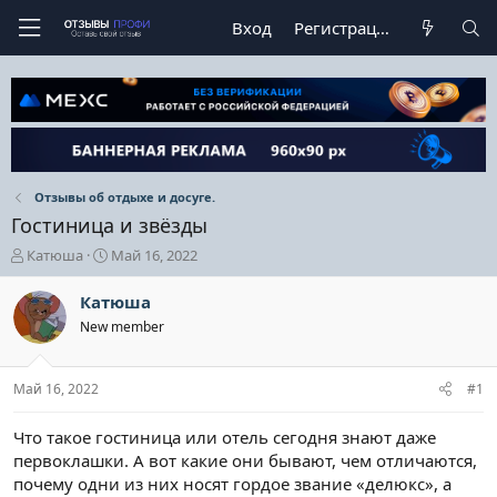
Вход
Регистрация
Отзывы об отдыхе и досуге.
Гостиница и звёзды
А
Д
Катюша
Май 16, 2022
в
а
т
т
Катюша
о
а
New member
р
н
т
а
е
ч
Май 16, 2022
#1
м
а
ы
л
а
Что такое гостиница или отель сегодня знают даже
первоклашки. А вот какие они бывают, чем отличаются,
почему одни из них носят гордое звание «делюкс», а