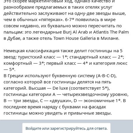
Это скорее маркетинговый ход, однако качество и
разнообразие предлагаемых в таких отелях услуг
действительно заслуживают на одну-две звезды выше,
чем в обычных «пятерках». 6-7* появились в мире
совсем недавно, их буквально можно пересчитать по
пальцам: это легендарные Burj Al Arab и Atlantis The Palm
в Дубае, а также отель Town House Galleria в Милане.
Немецкая классификация также делит гостиницы на 5
звезд: туристский класс — 1*; стандартный класс — 2*;
комфортный — 3*; первый класс — 4* и категория люкс
— 5*.
В Греции используют буквенную систему (A-B-C-D),
согласно которой все гостиницы делятся на пять
категорий. Высшая — De luxe (соответствует 5*),
гостиницы категории А — четырехзвездочному уровню,
В — три звезды, С — «двушки», D — экономичные 1*. В
последнее время наряду с буквами на фасадах
гостиницы можно увидеть и привычные звезды.
Войдите или зарегистрируйтесь для ответа.