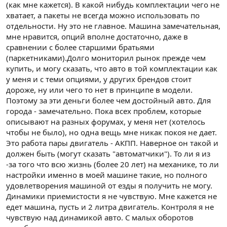
(как мне кажется). В какой нибудь комплектации чего не
хватает, а пакеты не всегда можно использовать по
отдельности. Ну это не главное. Машина замечательная,
мне нравится, опций вполне достаточно, даже в
сравнении с более старшими братьями
(паркетниками).Долго мониторил рынок прежде чем
купить, и могу сказать, что авто в той комплектации как
у меня и с теми опциями, у других брендов стоит
дороже, ну или чего то нет в принципе в модели.
Поэтому за эти деньги более чем достойный авто. Для
города - замечательно. Пока всех проблем, которые
описывают на разных форумах, у меня нет (хотелось
чтобы не было), но одна вещь мне никак покоя не дает.
Это работа пары двигатель - АКПП. Наверное он такой и
должен быть (могут сказать "автоматчики"). То ли я из
-за того что всю жизнь (более 20 лет) на механике, то ли
настройки именно в моей машине такие, но полного
удовлетворения машиной от езды я получить не могу.
Динамики приемистости я не чувствую. Мне кажется не
едет машина, пусть и 2 литра двигатель. Контроля я не
чувствую над динамикой авто. С малых оборотов