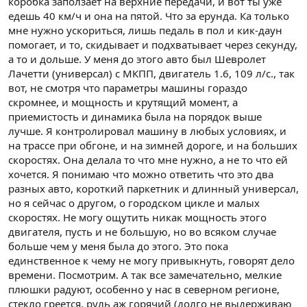
коробка заползает на верхние передачи, и вот ты уже
едешь 40 км/ч и она на пятой. Что за ерунда. Ка только
мне нужно ускориться, лишь педаль в пол и кик-даун
помогает, и то, скидывает и подхватывает через секунду,
а то и дольше. У меня до этого авто был Шевролет
Лачетти (универсал) с МКПП, двигатель 1.6, 109 л/с., так
вот, не смотря что параметры машины гораздо
скромнее, и мощность и крутящий момент, а
приемистость и динамика была на порядок выше
лучше. Я контролировал машину в любых условиях, и
на трассе при обгоне, и на зимней дороге, и на больших
скоростях. Она делала то что мне нужно, а не то что ей
хочется. Я понимаю что можно ответить что это два
разных авто, короткий паркетник и длинный универсал,
но я сейчас о другом, о городском цикле и малых
скоростях. Не могу ощутить никак мощность этого
двигателя, пусть и не большую, но во всяком случае
больше чем у меня была до этого. Это пока
единственное к чему не могу привыкнуть, говорят дело
времени. Посмотрим. А так все замечательно, мелкие
плюшки радуют, особенно у нас в северном регионе,
стекло греется, руль аж горячий (долго не выдерживаю