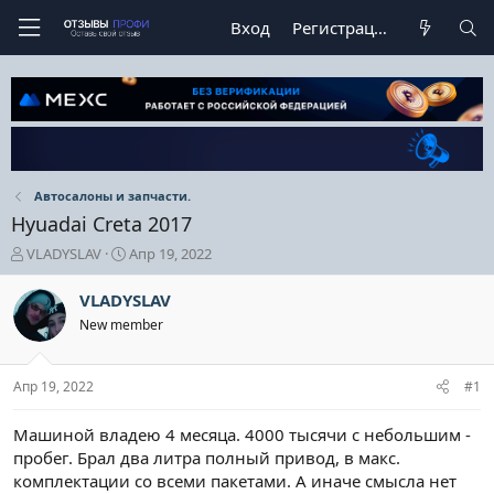
Вход
Регистрация
Автосалоны и запчасти.
Hyuadai Creta 2017
А
Д
VLADYSLAV
Апр 19, 2022
в
а
т
т
VLADYSLAV
о
а
New member
р
н
т
а
е
ч
Апр 19, 2022
#1
м
а
ы
л
а
Машиной владею 4 месяца. 4000 тысячи с небольшим -
пробег. Брал два литра полный привод, в макс.
комплектации со всеми пакетами. А иначе смысла нет