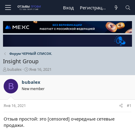
Вход
Регистрация
Форум ЧЕРНЫЙ СПИСОК.
Insight Group
А
Д
bubalex
Янв 16, 2021
в
а
т
т
bubalex
B
о
а
New member
р
н
т
а
е
ч
Янв 16, 2021
#1
м
а
ы
л
а
Отзыв простой: это [censored] очередные сетевые
продажи.