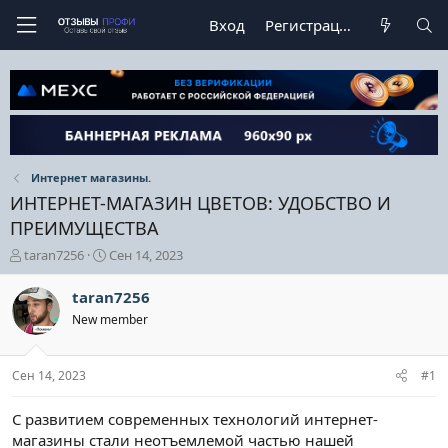
Вход
Регистрация
Интернет магазины.
ИНТЕРНЕТ-МАГАЗИН ЦВЕТОВ: УДОБСТВО И
ПРЕИМУЩЕСТВА
А
Д
taran7256
Сен 14, 2023
в
а
т
т
taran7256
о
а
New member
р
н
т
а
е
ч
Сен 14, 2023
#1
м
а
ы
л
а
С развитием современных технологий интернет-
магазины стали неотъемлемой частью нашей