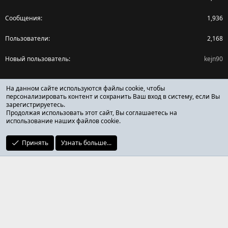
Сообщения
1,936
Пользователи
2,168
Новый пользователь
kejn90
Поделиться страницей
На данном сайте используются файлы cookie, чтобы
персонализировать контент и сохранить Ваш вход в систему, если Вы
зарегистрируетесь.
Facebook
X (Twitter)
Reddit
Pinterest
Tumblr
WhatsApp
Ссылка
Продолжая использовать этот сайт, Вы соглашаетесь на
использование наших файлов cookie.
Принять
Узнать больше...
ОТЗЫВЫ ОНЛАЙН ФОРУМ