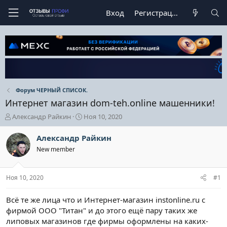
Вход
Регистрация
Форум ЧЕРНЫЙ СПИСОК.
Интернет магазин dom-teh.online машенники!
А
Д
Александр Райкин
Ноя 10, 2020
в
а
т
т
Александр Райкин
о
а
New member
р
н
т
а
е
ч
Ноя 10, 2020
#1
м
а
ы
л
а
Всё те же лица что и Интернет-магазин instonline.ru с
фирмой ООО "Титан" и до этого ещё пару таких же
липовых магазинов где фирмы оформлены на каких-