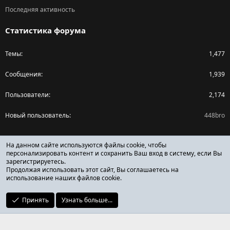
Последняя активность
Статистика форума
Темы
1,477
Сообщения
1,939
Пользователи
2,174
Новый пользователь
448bro
Поделиться страницей
На данном сайте используются файлы cookie, чтобы
персонализировать контент и сохранить Ваш вход в систему, если Вы
зарегистрируетесь.
Facebook
X (Twitter)
Reddit
Pinterest
Tumblr
WhatsApp
Ссылка
Продолжая использовать этот сайт, Вы соглашаетесь на
использование наших файлов cookie.
Принять
Узнать больше...
ОТЗЫВЫ ОНЛАЙН ФОРУМ