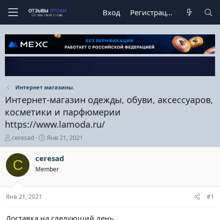
Вход
Регистрация
Интернет магазины.
Интернет-магазин одежды, обуви, аксессуаров,
косметики и парфюмерии
https://www.lamoda.ru/
А
Д
ceresad
Янв 21, 2021
в
а
т
т
ceresad
C
о
а
Member
р
н
т
а
е
ч
Янв 21, 2021
#1
м
а
ы
л
а
Доставка на следующий день