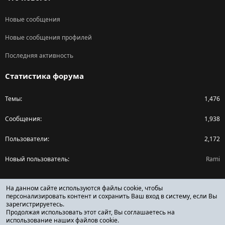
Новые сообщения
Новые сообщения профилей
Последняя активность
Статистика форума
Темы
1,476
Сообщения
1,938
Пользователи
2,172
Новый пользователь
Rami
Поделиться страницей
На данном сайте используются файлы cookie, чтобы
персонализировать контент и сохранить Ваш вход в систему, если Вы
зарегистрируетесь.
Facebook
X (Twitter)
Reddit
Pinterest
Tumblr
WhatsApp
Ссылка
Продолжая использовать этот сайт, Вы соглашаетесь на
использование наших файлов cookie.