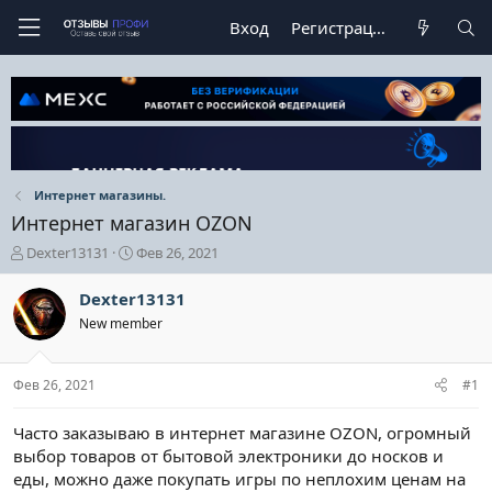
Вход
Регистрация
Интернет магазины.
Интернет магазин OZON
А
Д
Dexter13131
Фев 26, 2021
в
а
т
т
Dexter13131
о
а
New member
р
н
т
а
е
ч
Фев 26, 2021
#1
м
а
ы
л
а
Часто заказываю в интернет магазине OZON, огромный
выбор товаров от бытовой электроники до носков и
еды, можно даже покупать игры по неплохим ценам на