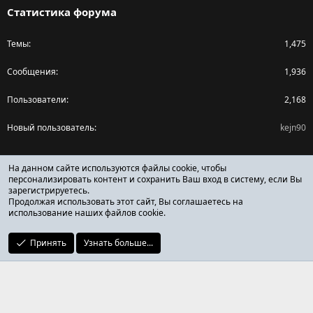
Статистика форума
Темы
1,475
Сообщения
1,936
Пользователи
2,168
Новый пользователь
kejn90
Поделиться страницей
На данном сайте используются файлы cookie, чтобы
персонализировать контент и сохранить Ваш вход в систему, если Вы
зарегистрируетесь.
Facebook
X (Twitter)
Reddit
Pinterest
Tumblr
WhatsApp
Ссылка
Продолжая использовать этот сайт, Вы соглашаетесь на
использование наших файлов cookie.
Принять
Узнать больше...
ОТЗЫВЫ ОНЛАЙН ФОРУМ