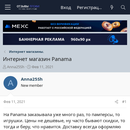
Вход
Регистрация
Интернет магазины.
Интернет магазин Panama
А
Д
Anna25Sh
Фев 11, 2021
в
а
т
т
Anna25Sh
A
о
а
New member
р
н
т
а
е
ч
Фев 11, 2021
#1
м
а
ы
л
а
На Panama заказывала уже много раз, то памперсы, то
игрушки. Цены не дешёвые, ну часто бывают скидки, то
тогда и беру, что нравится. Доставку всегда оформляю