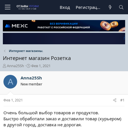
Вход
Регистрация
Интернет магазины.
Интернет магазин Розетка
А
Д
Anna25Sh
Фев 1, 2021
в
а
т
т
Anna25Sh
A
о
а
New member
р
н
т
а
е
ч
Фев 1, 2021
#1
м
а
ы
л
а
Очень большой выбор товаров и продуктов.
Быстро обработали заказ и доставили товар (курьером)
в другой город, доставка не дорогая.