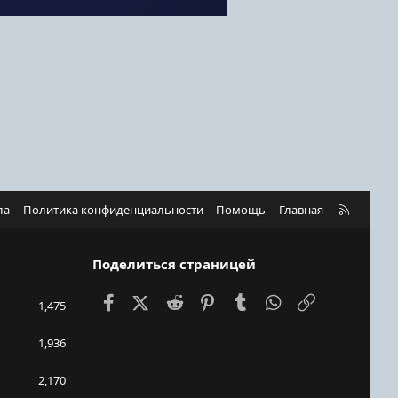
R
ла
Политика конфиденциальности
Помощь
Главная
S
S
Поделиться страницей
Facebook
X (Twitter)
Reddit
Pinterest
Tumblr
WhatsApp
Ссылка
1,475
1,936
2,170