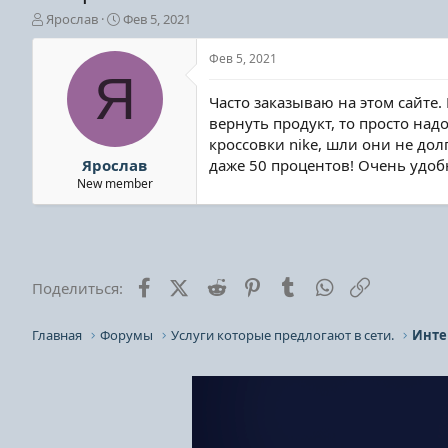
А
Д
Ярослав
Фев 5, 2021
в
а
т
т
Фев 5, 2021
о
а
Я
р
н
Часто заказываю на этом сайте.
т
а
вернуть продукт, то просто над
е
ч
кроссовки nike, шли они не дол
м
а
ы
л
Ярослав
даже 50 процентов! Очень удоб
а
New member
Facebook
X (Twitter)
Reddit
Pinterest
Tumblr
WhatsApp
Ссылка
Поделиться:
Главная
Форумы
Услуги которые предлогают в сети.
Инте