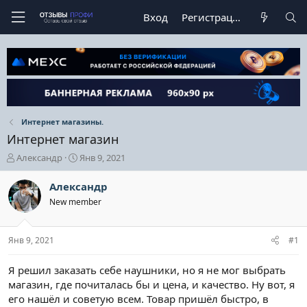
Вход
Регистрация
Интернет магазины.
Интернет магазин
А
Д
Александр
Янв 9, 2021
в
а
т
т
Александр
о
а
New member
р
н
т
а
е
ч
Янв 9, 2021
#1
м
а
ы
л
а
Я решил заказать себе наушники, но я не мог выбрать
магазин, где почиталась бы и цена, и качество. Ну вот, я
его нашёл и советую всем. Товар пришёл быстро, в