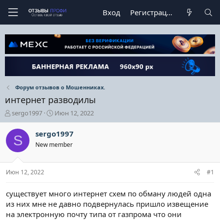
Вход
Регистрация
Форум отзывов о Мошенниках.
интернет разводилы
А
Д
sergo1997
Июн 12, 2022
в
а
т
т
sergo1997
S
о
а
New member
р
н
т
а
е
ч
Июн 12, 2022
#1
м
а
ы
л
а
существует много интернет схем по обману людей одна
из них мне не давно подвернулась пришло извещение
на электронную почту типа от газпрома что они