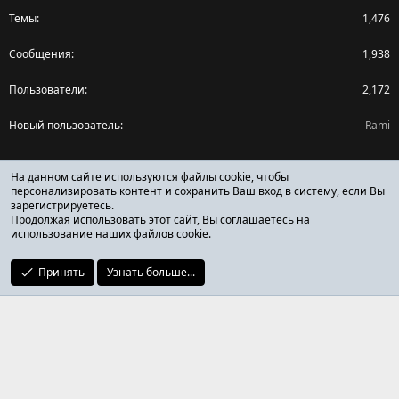
Темы
1,476
Сообщения
1,938
Пользователи
2,172
Новый пользователь
Rami
Поделиться страницей
На данном сайте используются файлы cookie, чтобы
персонализировать контент и сохранить Ваш вход в систему, если Вы
зарегистрируетесь.
Facebook
X (Twitter)
Reddit
Pinterest
Tumblr
WhatsApp
Ссылка
Продолжая использовать этот сайт, Вы соглашаетесь на
использование наших файлов cookie.
Принять
Узнать больше...
ОТЗЫВЫ ОНЛАЙН ФОРУМ