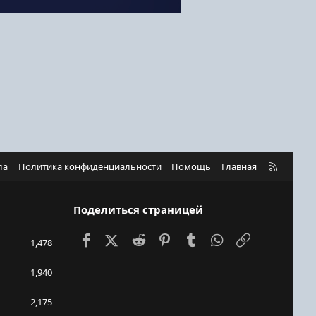
R
ла
Политика конфиденциальности
Помощь
Главная
S
S
Поделиться страницей
Facebook
X (Twitter)
Reddit
Pinterest
Tumblr
WhatsApp
Ссылка
1,478
1,940
2,175