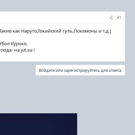
#1
Такие как Наруто,Токийский гуль,Покемоны и т.д.)
тбол Куроко.
да- на jut.su !
Войдите или зарегистрируйтесь для ответа.