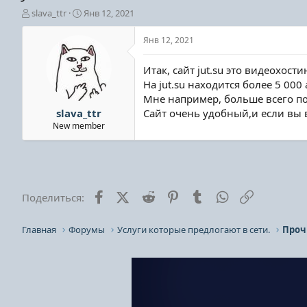
А
Д
slava_ttr
Янв 12, 2021
в
а
т
т
Янв 12, 2021
о
а
р
н
Итак, сайт jut.su это видеохос
т
а
На jut.su находится более 5 00
е
ч
Мне например, больше всего пон
м
а
ы
л
slava_ttr
Сайт очень удобный,и если вы в
а
New member
Facebook
X (Twitter)
Reddit
Pinterest
Tumblr
WhatsApp
Ссылка
Поделиться:
Главная
Форумы
Услуги которые предлогают в сети.
Проч