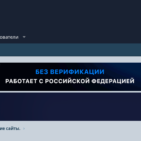
ователи
ие сайты.