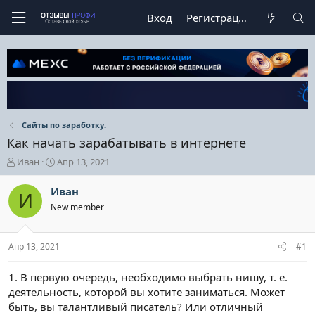
Вход
Регистрация
Сайты по заработку.
Как начать зарабатывать в интернете
А
Д
Иван
Апр 13, 2021
в
а
т
т
Иван
И
о
а
New member
р
н
т
а
е
ч
Апр 13, 2021
#1
м
а
ы
л
а
1. В первую очередь, необходимо выбрать нишу, т. е.
деятельность, которой вы хотите заниматься. Может
быть, вы талантливый писатель? Или отличный