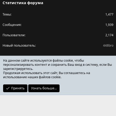
Статистика форума
Темы
1,477
Сообщения
1,939
Пользователи
2,174
Новый пользователь
448bro
Поделиться страницей
На данном сайте используются файлы cookie, чтобы
персонализировать контент и сохранить Ваш вход в систему, если Вы
зарегистрируетесь.
Facebook
X (Twitter)
Reddit
Pinterest
Tumblr
WhatsApp
Ссылка
Продолжая использовать этот сайт, Вы соглашаетесь на
использование наших файлов cookie.
Принять
Узнать больше...
ОТЗЫВЫ ОНЛАЙН ФОРУМ