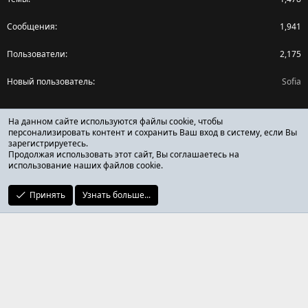
Сообщения
1,941
Пользователи
2,175
Новый пользователь
Sofia
Поделиться страницей
На данном сайте используются файлы cookie, чтобы
персонализировать контент и сохранить Ваш вход в систему, если Вы
зарегистрируетесь.
Facebook
X (Twitter)
Reddit
Pinterest
Tumblr
WhatsApp
Ссылка
Продолжая использовать этот сайт, Вы соглашаетесь на
использование наших файлов cookie.
Принять
Узнать больше...
ОТЗЫВЫ ОНЛАЙН ФОРУМ