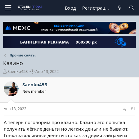
Вход
Регистрация
Прочие сайты.
Казино
А
Д
Saenko453
Апр 13, 2022
в
а
т
т
Saenko453
о
а
New member
р
н
т
а
е
ч
Апр 13, 2022
#1
м
а
ы
л
а
А теперь поговорим про казино. Казино это попытка
получить лёгкие деньги но лёгких деньги не бывают.
Гонка за халявные деньги это как за двумя зайцами и