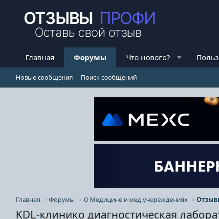
Главная
Форумы
Что нового?
Польз
Новые сообщения
Поиск сообщений
Главная
Форумы
О Медицине и мед.учереждениях
KDL-клинико диагностическая лабора