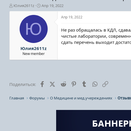
А
Д
Юлия2611z
Апр 19, 2022
в
а
т
т
Апр 19, 2022
о
а
Ю
р
н
Не раз обращалась в КДЛ, сдав
т
а
чистые лаборатории, современн
е
ч
сдать перечень выходит достат
м
а
ы
л
Юлия2611z
а
New member
Facebook
X (Twitter)
Reddit
Pinterest
Tumblr
WhatsApp
Ссылка
Поделиться:
Главная
Форумы
О Медицине и мед.учереждениях