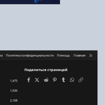
R
ла
Политика конфиденциальности
Помощь
Главная
S
S
Поделиться страницей
Facebook
X (Twitter)
Reddit
Pinterest
Tumblr
WhatsApp
Ссылка
1,475
1,936
2,168