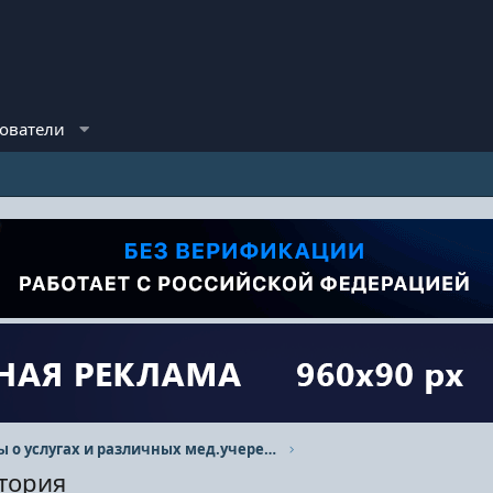
ователи
Отзывы о услугах и различных мед.учереждениях.
тория