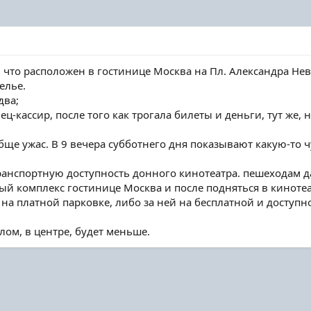
 что расположен в гостинице Москва на Пл. Александра Невс
елье.
два;
авец-кассир, после того как трогала билеты и деньги, тут ж
бще ужас. В 9 вечера субботнего дня показывают какую-то ч
ранспортную доступность донного кинотеатра. пешеходам д
ый комплекс гостинице Москва и после подняться в киноте
на платной парковке, либо за ней на бесплатной и доступн
лом, в центре, будет меньше.