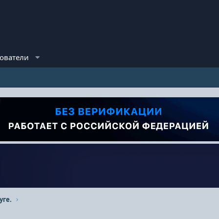
ователи
уге.