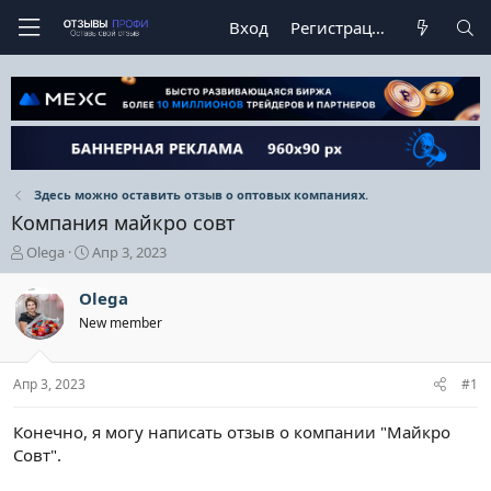
Вход
Регистрация
Здесь можно оставить отзыв о оптовых компаниях.
Компания майкро совт
А
Д
Olega
Апр 3, 2023
в
а
т
т
Olega
о
а
New member
р
н
т
а
е
ч
Апр 3, 2023
#1
м
а
ы
л
а
Конечно, я могу написать отзыв о компании "Майкро
Совт".