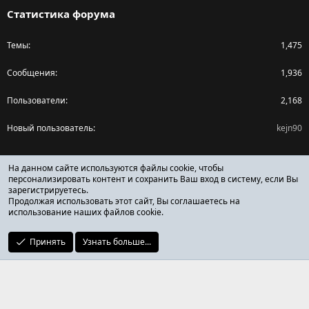
Статистика форума
Темы
1,475
Сообщения
1,936
Пользователи
2,168
Новый пользователь
kejn90
Поделиться страницей
На данном сайте используются файлы cookie, чтобы
персонализировать контент и сохранить Ваш вход в систему, если Вы
зарегистрируетесь.
Facebook
X (Twitter)
Reddit
Pinterest
Tumblr
WhatsApp
Ссылка
Продолжая использовать этот сайт, Вы соглашаетесь на
использование наших файлов cookie.
Принять
Узнать больше...
ОТЗЫВЫ ОНЛАЙН ФОРУМ