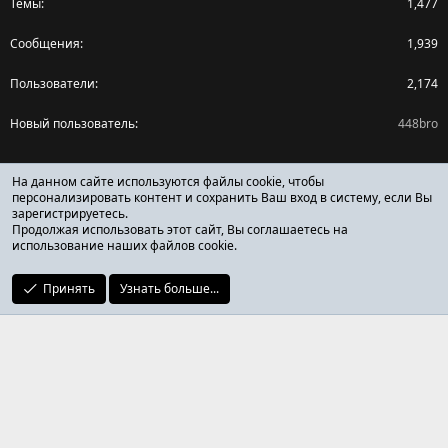
Темы
1,477
Сообщения
1,939
Пользователи
2,174
Новый пользователь
448bro
Поделиться страницей
На данном сайте используются файлы cookie, чтобы
персонализировать контент и сохранить Ваш вход в систему, если Вы
зарегистрируетесь.
Facebook
X (Twitter)
Reddit
Pinterest
Tumblr
WhatsApp
Ссылка
Продолжая использовать этот сайт, Вы соглашаетесь на
использование наших файлов cookie.
Принять
Узнать больше...
ОТЗЫВЫ ОНЛАЙН ФОРУМ