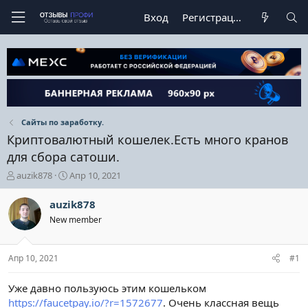
Вход
Регистрация
Сайты по заработку.
Криптовалютный кошелек.Есть много кранов
для сбора сатоши.
А
Д
auzik878
Апр 10, 2021
в
а
т
т
auzik878
о
а
New member
р
н
т
а
е
ч
Апр 10, 2021
#1
м
а
ы
л
а
Уже давно пользуюсь этим кошельком
https://faucetpay.io/?r=1572677
. Очень классная вещь