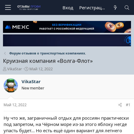
Вход
Регистрация
Форум отзывов о транспортных компаниях.
Круизная компания «Волга-Флот»
А
Д
VikaStar
Май 12, 2022
в
а
т
т
VikaStar
о
а
New member
р
н
т
а
е
ч
Май 12, 2022
#1
м
а
ы
л
а
Ну что же, заграничный отдых для россиян практически
под запретом, на Чёрном море из-за этого яблоку негде
упасть будет... Но есть ещё один вариант для летнего