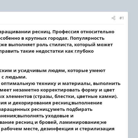
#1
наращивании ресниц. Профессия относительно
особенно в крупных городах. Популярность
акже выполняет роль стилиста, который может
править такие недостатки как глубоко
ческим и усидчивым людям, которые умеют
 с людьми.
ь оптимальную технику и материалы, выполнить
меет незаметно корректировать форму и цвет
 элементов (стразы, блестки, цветные камни).
ания и декорирования ресниц;выполнение
 наращенных ресниц;уметь подбирать
анения;выполнять уходовые и
вание ресниц и бровей, ламинирование;не
а рабочем месте, дезинфекция и стерилизация