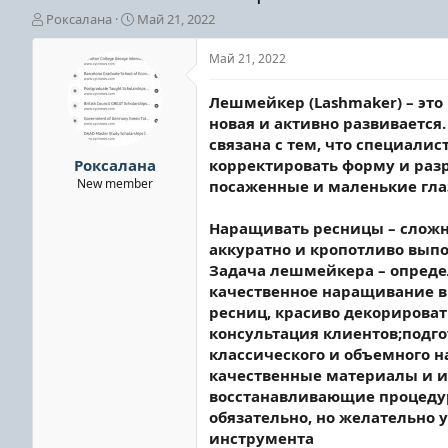
А
Д
Роксалана
Май 21, 2022
в
а
т
т
Май 21, 2022
о
а
р
н
Лешмейкер (Lashmaker) – эт
т
а
новая и активно развивается
е
ч
связана с тем, что специали
м
а
ы
л
Роксалана
корректировать форму и разр
а
New member
посаженные и маленькие глаз
Наращивать ресницы – сложн
аккуратно и кропотливо выпо
Задача лешмейкера – опреде
качественное наращивание в
ресниц, красиво декорироват
консультация клиентов;подг
классического и объемного 
качественные материалы и и
восстанавливающие процедур
обязательно, но желательно 
инструмента