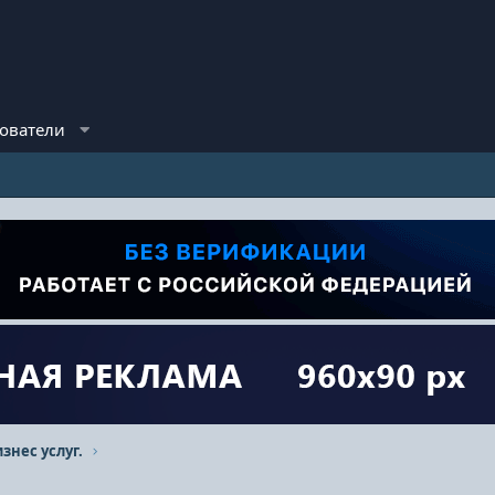
ователи
знес услуг.