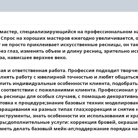
о мастер, специализирующийся на профессиональном 
. Спрос на хороших мастеров ежегодно увеличивается, 
ст не просто приклеивает искусственные ресницы, он т
ез глаз, изменять объем и длину ресниц, зрительно ис
а, нависшее верхнее веко.
ая и ответственная работа. Профессия подходит твор
лнять работу с ювелирной точностью и любят общаться
лить индивидуальные особенности клиента, подобрат
 соответствии с пожеланиями клиента. Профессионал у
ь ресницы для особых случаев, с помощью декоративных
отовка к процедуре;знание базовых техник моделиров
наращивания на разных типах глаз;коррекция и снятие
нструменты, знать особенности их использования и хр
ы;дополнительные услуги: коррекция бровей, окраши
уметь делать базовый мейк-ап;поддержание порядка н