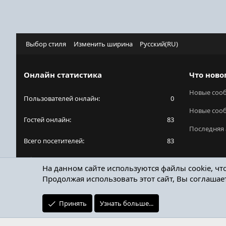
Выбор стиля
Изменить ширина
Русский(RU)
Онлайн статистика
Что ново
Новые соо
Пользователей онлайн
0
Новые соо
Гостей онлайн
83
Последняя 
Всего посетителей
83
Общее количество посетителей может включать
На данном сайте используются файлы cookie, чт
в себя скрытых пользователей.
Продолжая использовать этот сайт, Вы соглашае
Принять
Узнать больше...