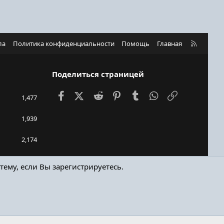
R
ла
Политика конфиденциальности
Помощь
Главная
S
S
Поделиться страницей
Facebook
X (Twitter)
Reddit
Pinterest
Tumblr
WhatsApp
Ссылка
1,477
1,939
2,174
448bro
тему, если Вы зарегистрируетесь.