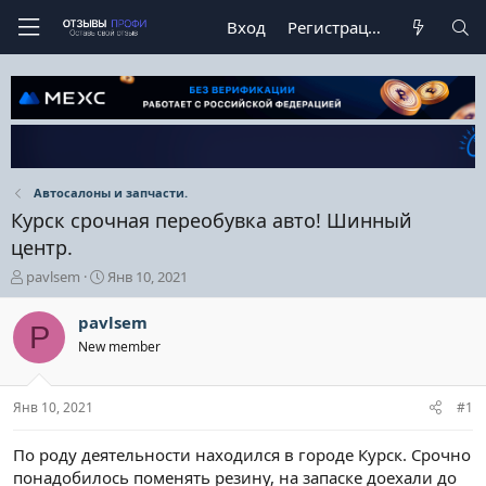
Вход
Регистрация
Автосалоны и запчасти.
Курск срочная переобувка авто! Шинный
центр.
А
Д
pavlsem
Янв 10, 2021
в
а
т
т
pavlsem
P
о
а
New member
р
н
т
а
е
ч
Янв 10, 2021
#1
м
а
ы
л
а
По роду деятельности находился в городе Курск. Срочно
понадобилось поменять резину, на запаске доехали до