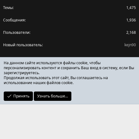
Темы
1,475
Сообщения
1,936
Пользователи
2,168
Новый пользователь
kejn90
Поделиться страницей
На данном сайте используются файлы cookie, чтобы
персонализировать контент и сохранить Ваш вход в систему, если Вы
зарегистрируетесь.
Facebook
X (Twitter)
Reddit
Pinterest
Tumblr
WhatsApp
Ссылка
Продолжая использовать этот сайт, Вы соглашаетесь на
использование наших файлов cookie.
Принять
Узнать больше...
ОТЗЫВЫ ОНЛАЙН ФОРУМ