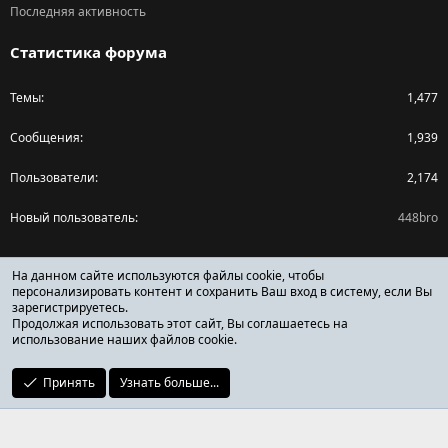
Последняя активность
Статистика форума
Темы
1,477
Сообщения
1,939
Пользователи
2,174
Новый пользователь
448bro
Поделиться страницей
На данном сайте используются файлы cookie, чтобы
персонализировать контент и сохранить Ваш вход в систему, если Вы
зарегистрируетесь.
Facebook
X (Twitter)
Reddit
Pinterest
Tumblr
WhatsApp
Ссылка
Продолжая использовать этот сайт, Вы соглашаетесь на
использование наших файлов cookie.
Принять
Узнать больше...
ОТЗЫВЫ ОНЛАЙН ФОРУМ