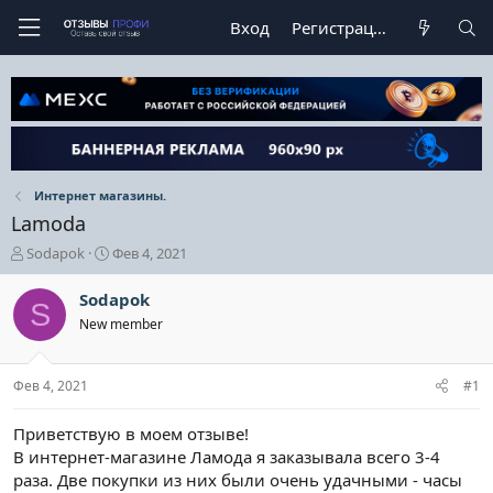
Вход
Регистрация
Интернет магазины.
Lamoda
А
Д
Sodapok
Фев 4, 2021
в
а
т
т
Sodapok
S
о
а
New member
р
н
т
а
е
ч
Фев 4, 2021
#1
м
а
ы
л
а
Приветствую в моем отзыве!
В интернет-магазине Ламода я заказывала всего 3-4
раза. Две покупки из них были очень удачными - часы