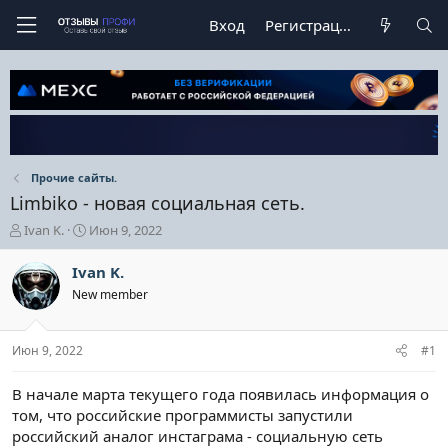
Вход
Регистрация
Прочие сайты.
Limbiko - новая социальная сеть.
А
Д
Ivan K.
Июн 9, 2022
в
а
т
т
Ivan K.
о
а
New member
р
н
т
а
е
ч
Июн 9, 2022
#1
м
а
ы
л
а
В начале марта текущего года появилась информация о
том, что российские программисты запустили
российский аналог инстаграма - социальную сеть