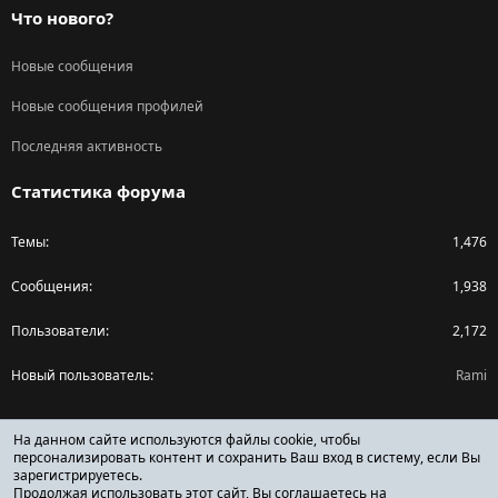
Что нового?
Новые сообщения
Новые сообщения профилей
Последняя активность
Статистика форума
Темы
1,476
Сообщения
1,938
Пользователи
2,172
Новый пользователь
Rami
Поделиться страницей
На данном сайте используются файлы cookie, чтобы
персонализировать контент и сохранить Ваш вход в систему, если Вы
зарегистрируетесь.
Facebook
X (Twitter)
Reddit
Pinterest
Tumblr
WhatsApp
Ссылка
Продолжая использовать этот сайт, Вы соглашаетесь на