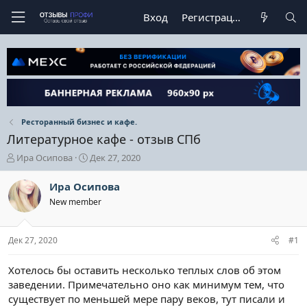
Вход
Регистрация
Ресторанный бизнес и кафе.
Литературное кафе - отзыв СПб
А
Д
Ира Осипова
Дек 27, 2020
в
а
т
т
Ира Осипова
о
а
New member
р
н
т
а
е
ч
Дек 27, 2020
#1
м
а
ы
л
а
Хотелось бы оставить несколько теплых слов об этом
заведении. Примечательно оно как минимум тем, что
существует по меньшей мере пару веков, тут писали и