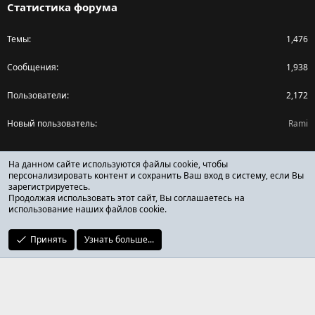
Статистика форума
Темы
1,476
Сообщения
1,938
Пользователи
2,172
Новый пользователь
Rami
Поделиться страницей
На данном сайте используются файлы cookie, чтобы
персонализировать контент и сохранить Ваш вход в систему, если Вы
зарегистрируетесь.
Facebook
X (Twitter)
Reddit
Pinterest
Tumblr
WhatsApp
Ссылка
Продолжая использовать этот сайт, Вы соглашаетесь на
использование наших файлов cookie.
Принять
Узнать больше...
ОТЗЫВЫ ОНЛАЙН ФОРУМ