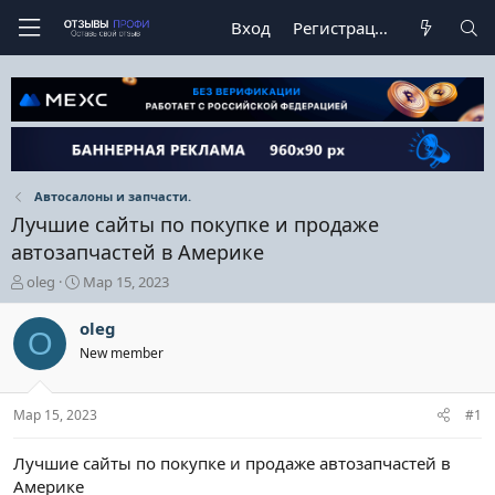
Вход
Регистрация
Автосалоны и запчасти.
Лучшие сайты по покупке и продаже
автозапчастей в Америке
А
Д
oleg
Мар 15, 2023
в
а
т
т
oleg
O
о
а
New member
р
н
т
а
е
ч
Мар 15, 2023
#1
м
а
ы
л
а
Лучшие сайты по покупке и продаже автозапчастей в
Америке