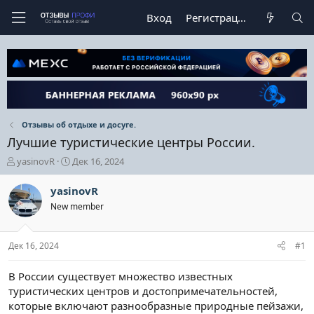
Вход
Регистрация
Отзывы об отдыхе и досуге.
Лучшие туристические центры России.
А
Д
yasinovR
Дек 16, 2024
в
а
т
т
yasinovR
о
а
New member
р
н
т
а
е
ч
Дек 16, 2024
#1
м
а
ы
л
а
В России существует множество известных
туристических центров и достопримечательностей,
которые включают разнообразные природные пейзажи,