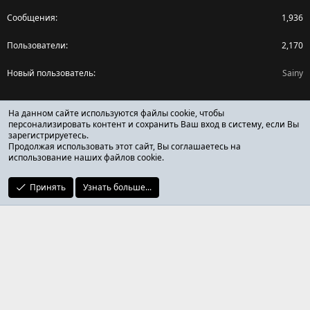
Сообщения
1,936
Пользователи
2,170
Новый пользователь
Sainy
Поделиться страницей
На данном сайте используются файлы cookie, чтобы
персонализировать контент и сохранить Ваш вход в систему, если Вы
зарегистрируетесь.
Facebook
X (Twitter)
Reddit
Pinterest
Tumblr
WhatsApp
Ссылка
Продолжая использовать этот сайт, Вы соглашаетесь на
использование наших файлов cookie.
Принять
Узнать больше...
ОТЗЫВЫ ОНЛАЙН ФОРУМ