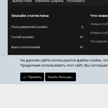
Выбор стиля
Изменить ширина
Русский(RU)
Онлайн статистика
Что ново
Новые соо
Пользователей онлайн
0
Новые соо
Гостей онлайн
41
Последняя 
Всего посетителей
41
Общее количество посетителей может включать
На данном сайте используются файлы cookie, чт
в себя скрытых пользователей.
Продолжая использовать этот сайт, Вы соглашае
Принять
Узнать больше...