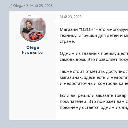
А
Д
Olega
Май 23, 2023
в
а
т
т
Май 23, 2023
о
а
р
н
Магазин "ОЗОН" - это многофу
т
а
технику, игрушки для детей и м
е
ч
стране.
м
а
ы
л
Olega
а
New member
Одним из главных преимуществ 
самовывоза. Это позволяет пок
Также стоит отметить доступнос
магазинах, здесь есть и недос
и недостаточный контроль каче
Если вы решили заказать товар
покупателей. Это поможет вам 
прежнему остается одним из ли