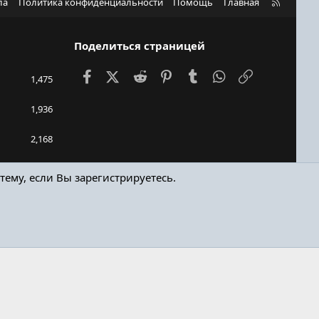
R
ла
Политика конфиденциальности
Помощь
Главная
S
S
Поделиться страницей
Facebook
X (Twitter)
Reddit
Pinterest
Tumblr
WhatsApp
Ссылка
1,475
1,936
2,168
kejn90
тему, если Вы зарегистрируетесь.