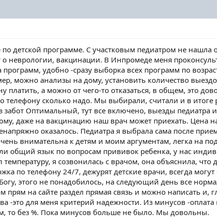
по детской программе. С участковым педиатром не нашла об
ет о неврологии, вакцинации. В Инпромеде меня проконсуль
 программ, удобно -сразу выборка всех программ по возра
мер, можно анализы на дому, установить количество выездо
ну платить, а можно от чего-то отказаться, в общем, это д
по телефону сколько надо. Мы выбирали, считали и в итоге
з забот Оптимальный, тут все включено, выезды педиатра 
ому, даже на вакцинацию наш врач может приехать. Цена н
ненапряжно оказалось. Педиатра я выбрала сама после прие
чень внимательна к детям и моим аргументам, легка на под
и общий язык по вопросам прививок ребенка, у нас индиви
 температуру, я созвонилась с врачом, она объяснила, что д
жка по телефону 24/7, дежурят детские врачи, всегда могут
Богу, этого не понадобилось, на следующий день все норма
ом прям на сайте раздел прямая связь и можно написать и, 
ва -это для меня критерий надежности. Из минусов -оплата н
им, то без %. Пока минусов больше не было. Мы довольны.