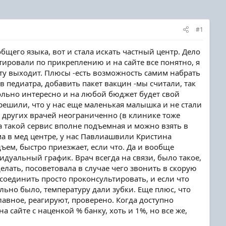
#1
щего языка, вот и стала искать частный центр. Дело
тировали по прикреплению и на сайте все понятно, я
сту выходит. Плюсы -есть возможность самим набрать
в педиатра, добавить пакет вакцин -мы считали, так
овольно интересно и на любой бюджет будет свой
 решили, что у нас еще маленькая малышка и не стали
и других врачей неограниченно (в клинике тоже
а такой сервис вполне подъемная и можно взять в
ма в мед центре, у нас Павлиашвили Кристина
ъем, быстро приезжает, если что. Да и вообще
дуальный график. Врач всегда на связи, было такое,
елать, посоветовала в случае чего звонить в скорую
 соединить просто проконсультировать, и если что
льно было, температуру дали зубки. Еще плюс, что
главное, реагируют, проверено. Когда доступно
а сайте с наценкой % банку, хоть и 1%, но все же,