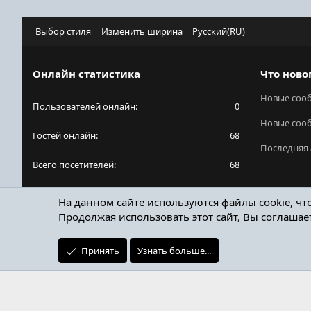
Выбор стиля
Изменить ширина
Русский(RU)
Онлайн статистика
Что ново
Новые соо
Пользователей онлайн
0
Новые соо
Гостей онлайн
68
Последняя 
Всего посетителей
68
Общее количество посетителей может включать
На данном сайте используются файлы cookie, чт
в себя скрытых пользователей.
Продолжая использовать этот сайт, Вы соглашае
Принять
Узнать больше...