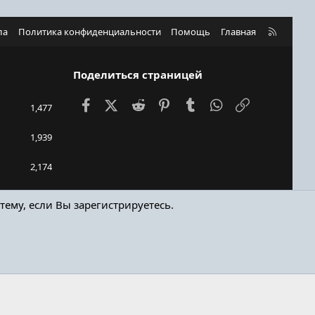
R
ла
Политика конфиденциальности
Помощь
Главная
S
S
Поделиться страницей
Facebook
X (Twitter)
Reddit
Pinterest
Tumblr
WhatsApp
Ссылка
1,477
1,939
2,174
448bro
тему, если Вы зарегистрируетесь.