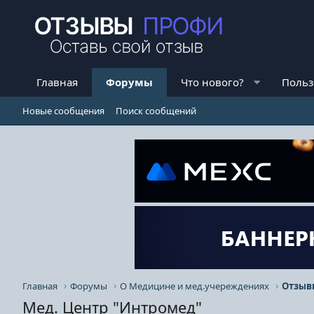
Главная
Форумы
Что нового?
Польз
Новые сообщения
Поиск сообщений
Главная
Форумы
О Медицине и мед.учереждениях
Мед. Центр "Интромед"