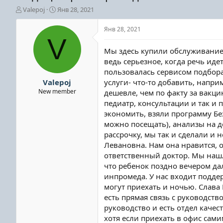
А
Д
Valepoj
Янв 28, 2021
в
а
т
т
Янв 28, 2021
о
а
V
р
н
Мы здесь купили обслуживание 
т
а
ведь серьезное, когда речь ид
е
ч
пользовалась сервисом подбора
м
а
ы
л
Valepoj
услуги- что-то добавить, напри
а
New member
дешевле, чем по факту за вакци
педиатр, консультации и так и 
экономить, взяли программу Бе
можно посещать), анализы на д
рассрочку, мы так и сделали и 
Левановна. Нам она нравится, о
ответственный доктор. Мы нашл
что ребенок поздно вечером дал
инпромеда. У нас входит поддер
могут приехать и ночью. Слава 
есть прямая связь с руководств
руководство и есть отдел качест
хотя если приехать в офис сам