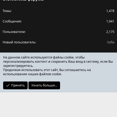
Темы
1,478
Сообщения
1,941
Пользователи
2,175
Новый пользователь
Sofia
Поделиться страницей
На данном сайте используются файлы cookie, чтобы
персонализировать контент и сохранить Ваш вход в систему, если Вы
зарегистрируетесь.
Facebook
X (Twitter)
Reddit
Pinterest
Tumblr
WhatsApp
Ссылка
Продолжая использовать этот сайт, Вы соглашаетесь на
использование наших файлов cookie.
Принять
Узнать больше...
ОТЗЫВЫ ОНЛАЙН ФОРУМ