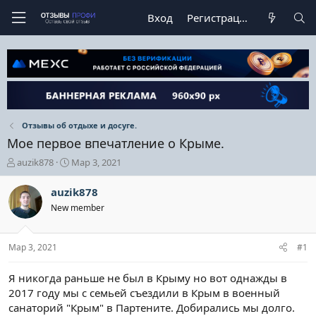
Вход
Регистрация
Отзывы об отдыхе и досуге.
Мое первое впечатление о Крыме.
А
Д
auzik878
Мар 3, 2021
в
а
т
т
auzik878
о
а
New member
р
н
т
а
е
ч
Мар 3, 2021
#1
м
а
ы
л
а
Я никогда раньше не был в Крыму но вот однажды в
2017 году мы с семьей съездили в Крым в военный
санаторий "Крым" в Партените. Добирались мы долго.