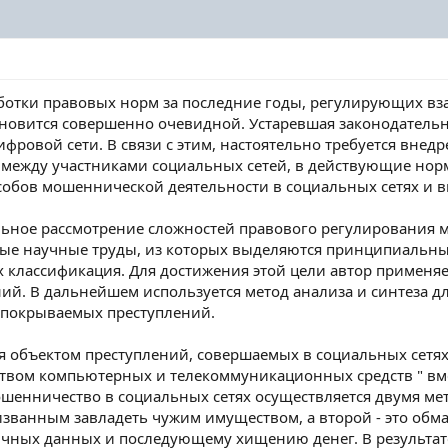
ботки правовых норм за последние годы, регулирующих вза
ановится совершенно очевидной. Устаревшая законодательн
ровой сети. В связи с этим, настоятельно требуется вне
между участниками социальных сетей, в действующие нор
собов мошеннической деятельности в социальных сетях и в
льное рассмотрение сложностей правового регулирования 
нные научные труды, из которых выделяются принципиальны
 классификация. Для достижения этой цели автор применяе
ний. В дальнейшем используется метод анализа и синтеза
 покрываемых преступлений.
я объектом преступлений, совершаемых в социальных сетях
твом компьютерных и телекоммуникационных средств " в
шенничество в социальных сетях осуществляется двумя мет
изванным завладеть чужим имуществом, а второй - это обм
ичных данных и последующему хищению денег. В результат