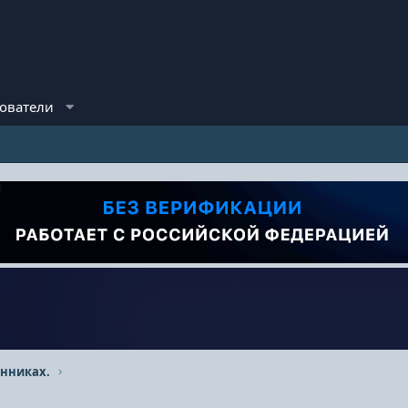
ователи
нниках.