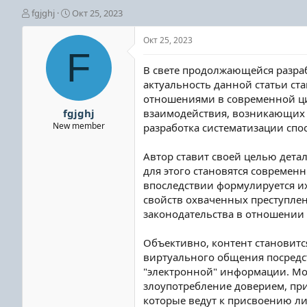
А
Д
fgjghj
Окт 25, 2023
в
а
т
т
Окт 25, 2023
о
а
F
р
н
В свете продолжающейся разра
т
а
актуальность данной статьи ст
е
ч
отношениями в современной циф
м
а
ы
л
fgjghj
взаимодействия, возникающих 
а
New member
разработка систематизации спо
Автор ставит своей целью дета
для этого становятся совреме
впоследствии формулируется их
свойств охваченных преступле
законодательства в отношении
Объективно, контент становитс
виртуального общения посредс
"электронной" информации. Мо
злоупотребление доверием, пр
которые ведут к присвоению л