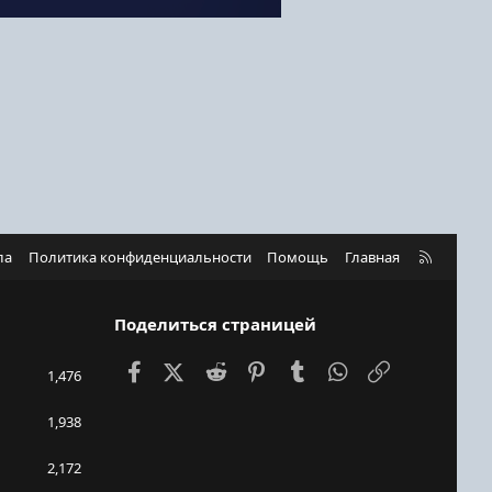
R
ла
Политика конфиденциальности
Помощь
Главная
S
S
Поделиться страницей
Facebook
X (Twitter)
Reddit
Pinterest
Tumblr
WhatsApp
Ссылка
1,476
1,938
2,172