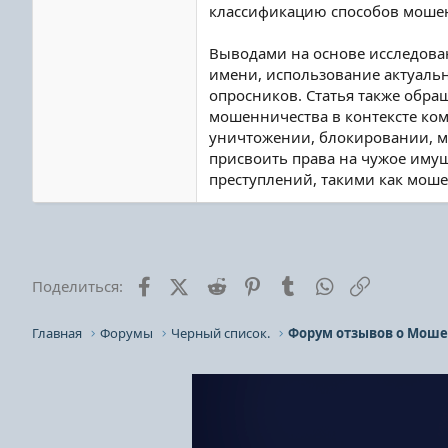
классификацию способов мошен
Выводами на основе исследован
имени, использование актуаль
опросников. Статья также обр
мошенничества в контексте ко
уничтожении, блокировании, 
присвоить права на чужое иму
преступлений, такими как мош
Facebook
X (Twitter)
Reddit
Pinterest
Tumblr
WhatsApp
Ссылка
Поделиться:
Главная
Форумы
Черный список.
Форум отзывов о Моше