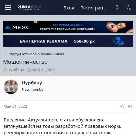
Вход
Регистрация
Форум отзывов о Мошенниках.
Мошенничество
А
Д
Нурбану
Май 21, 2022
в
а
т
т
Нурбану
о
а
New member
р
н
т
а
е
ч
Май 21, 2022
#1
м
а
ы
л
а
Введение. Актуальность статьи обусловлена
затянувшейся на годы разработкой правовых норм,
регулирующих отношения в социальных сетях.