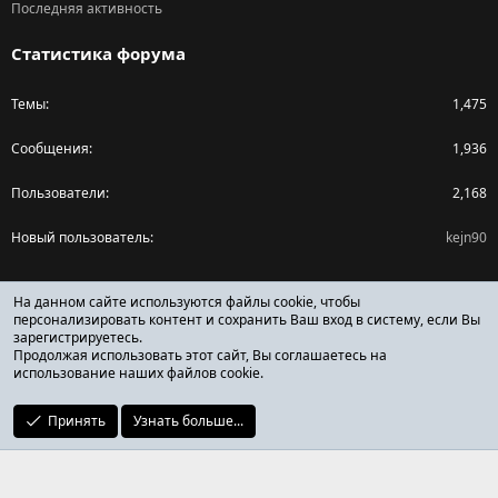
Последняя активность
Статистика форума
Темы
1,475
Сообщения
1,936
Пользователи
2,168
Новый пользователь
kejn90
Поделиться страницей
На данном сайте используются файлы cookie, чтобы
персонализировать контент и сохранить Ваш вход в систему, если Вы
зарегистрируетесь.
Facebook
X (Twitter)
Reddit
Pinterest
Tumblr
WhatsApp
Ссылка
Продолжая использовать этот сайт, Вы соглашаетесь на
использование наших файлов cookie.
Принять
Узнать больше...
ОТЗЫВЫ ОНЛАЙН ФОРУМ