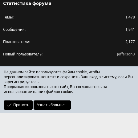
Статистика форума
Темы
1,478
Сообщения
1,941
Пользователи
2,177
Новый пользователь
JeffersonB
Поделиться страницей
На данном сайте используются файлы cookie, чтобы
персонализировать контент и сохранить Ваш вход в систему, если Вы
зарегистрируетесь.
Facebook
X (Twitter)
Reddit
Pinterest
Tumblr
WhatsApp
Ссылка
Продолжая использовать этот сайт, Вы соглашаетесь на
использование наших файлов cookie.
Принять
Узнать больше...
ОТЗЫВЫ ОНЛАЙН ФОРУМ