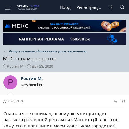
Вход
Регистрация
Форум отзывов об оказании услуг населению.
МТС - спам-оператор
А
Д
Ростик М.
Дек 28, 2020
в
а
т
т
Ростик М.
Р
о
а
New member
р
н
т
а
е
ч
Дек 28, 2020
#1
м
а
ы
л
а
Сначала я не понимал, почему же мне приходит
рассылка различной реклама из Магнита (Я в него не
хожу, его в принципе в моем маленьком городе нет).