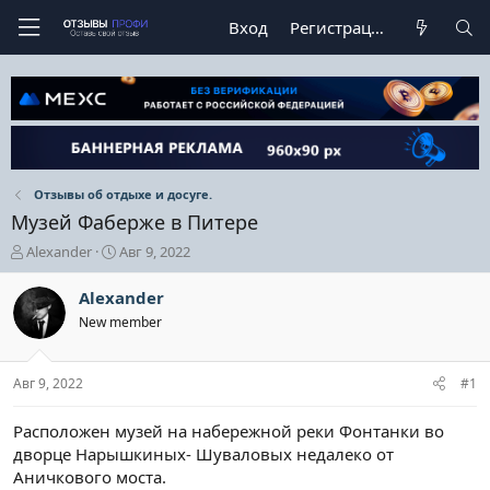
Вход
Регистрация
Отзывы об отдыхе и досуге.
Музей Фаберже в Питере
А
Д
Alexander
Авг 9, 2022
в
а
т
т
Alexander
о
а
New member
р
н
т
а
е
ч
Авг 9, 2022
#1
м
а
ы
л
а
Расположен музей на набережной реки Фонтанки во
дворце Нарышкиных- Шуваловых недалеко от
Аничкового моста.