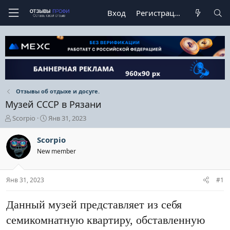
Вход
Регистрация
Отзывы об отдыхе и досуге.
Музей СССР в Рязани
А
Д
Scorpio
Янв 31, 2023
в
а
т
т
Scorpio
о
а
New member
р
н
т
а
е
ч
Янв 31, 2023
#1
м
а
ы
л
а
Данный музей представляет из себя
семикомнатную квартиру, обставленную