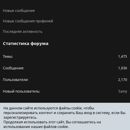
Новые сообщения
Новые сообщения профилей
Последняя активность
Статистика форума
Темы
1,475
Сообщения
1,936
Пользователи
2,170
Новый пользователь
Sainy
Поделиться страницей
На данном сайте используются файлы cookie, чтобы
персонализировать контент и сохранить Ваш вход в систему, если Вы
зарегистрируетесь.
Facebook
X (Twitter)
Reddit
Pinterest
Tumblr
WhatsApp
Ссылка
Продолжая использовать этот сайт, Вы соглашаетесь на
использование наших файлов cookie.