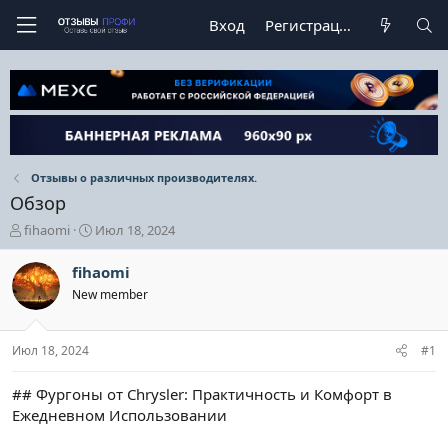
Вход
Регистрация
Отзывы о различных производителях.
Обзор
А
Д
fihaomi
Июл 18, 2024
в
а
т
т
fihaomi
о
а
New member
р
н
т
а
е
ч
Июл 18, 2024
#1
м
а
ы
л
а
## Фургоны от Chrysler: Практичность и Комфорт в
Ежедневном Использовании