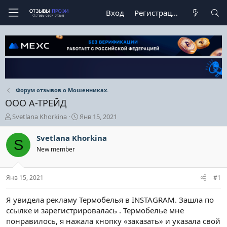
Вход
Регистрация
Форум отзывов о Мошенниках.
ООО А-ТРЕЙД
А
Д
Svetlana Khorkina
Янв 15, 2021
в
а
т
т
Svetlana Khorkina
S
о
а
New member
р
н
т
а
е
ч
Янв 15, 2021
#1
м
а
ы
л
а
Я увидела рекламу Термобелья в INSTAGRAM. Зашла по
ссылке и зарегистрировалась . Термобелье мне
понравилось, я нажала кнопку «заказать» и указала свой