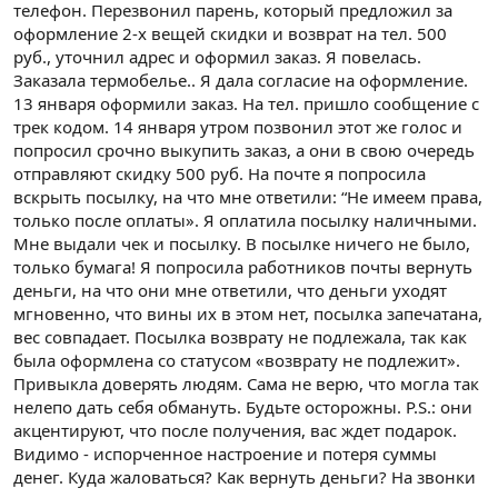
телефон. Перезвонил парень, который предложил за
оформление 2-х вещей скидки и возврат на тел. 500
руб., уточнил адрес и оформил заказ. Я повелась.
Заказала термобелье.. Я дала согласие на оформление.
13 января оформили заказ. На тел. пришло сообщение с
трек кодом. 14 января утром позвонил этот же голос и
попросил срочно выкупить заказ, а они в свою очередь
отправляют скидку 500 руб. На почте я попросила
вскрыть посылку, на что мне ответили: “Не имеем права,
только после оплаты». Я оплатила посылку наличными.
Мне выдали чек и посылку. В посылке ничего не было,
только бумага! Я попросила работников почты вернуть
деньги, на что они мне ответили, что деньги уходят
мгновенно, что вины их в этом нет, посылка запечатана,
вес совпадает. Посылка возврату не подлежала, так как
была оформлена со статусом «возврату не подлежит».
Привыкла доверять людям. Сама не верю, что могла так
нелепо дать себя обмануть. Будьте осторожны. P.S.: они
акцентируют, что после получения, вас ждет подарок.
Видимо - испорченное настроение и потеря суммы
денег. Куда жаловаться? Как вернуть деньги? На звонки