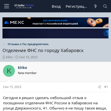
Вход
Регистрация
Отзывы о Гос.предприятиях.
Отделение ФНС по городу Хабаровск
А
Д
kliko
Сен 15, 2023
в
а
т
т
kliko
K
о
а
New member
р
н
т
а
е
ч
Сен 15, 2023
#1
м
а
ы
л
а
Сегодня я решил сделать небольшой отзыв о
посещении отделения ФНС России в Хабаровске на
улице Дзержинского, 41. Обычно я не пишу такие вещи,