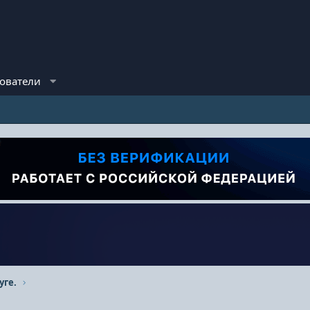
ователи
уге.