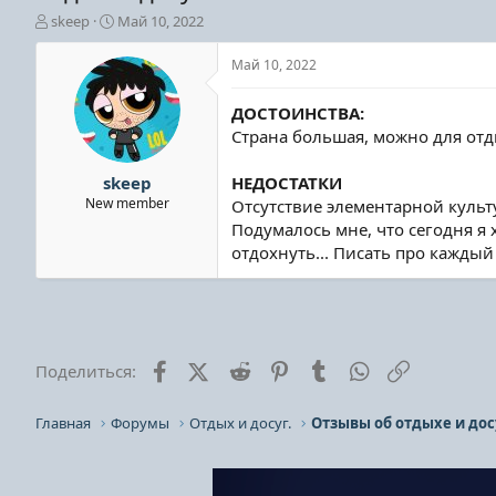
А
Д
skeep
Май 10, 2022
в
а
т
т
Май 10, 2022
о
а
р
н
ДОСТОИНСТВА:
т
а
Страна большая, можно для отд
е
ч
м
а
ы
л
skeep
НЕДОСТАТКИ
а
New member
Отсутствие элементарной культу
Подумалось мне, что сегодня я
отдохнуть... Писать про каждый 
Facebook
X (Twitter)
Reddit
Pinterest
Tumblr
WhatsApp
Ссылка
Поделиться:
Главная
Форумы
Отдых и досуг.
Отзывы об отдыхе и дос