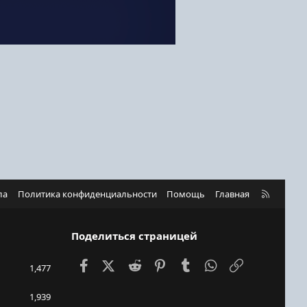
R
ла
Политика конфиденциальности
Помощь
Главная
S
S
Поделиться страницей
Facebook
X (Twitter)
Reddit
Pinterest
Tumblr
WhatsApp
Ссылка
1,477
1,939