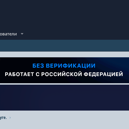
ователи
уге.