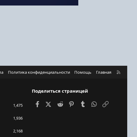
R
ла
Политика конфиденциальности
Помощь
Главная
S
S
Поделиться страницей
Facebook
X (Twitter)
Reddit
Pinterest
Tumblr
WhatsApp
Ссылка
1,475
1,936
2,168