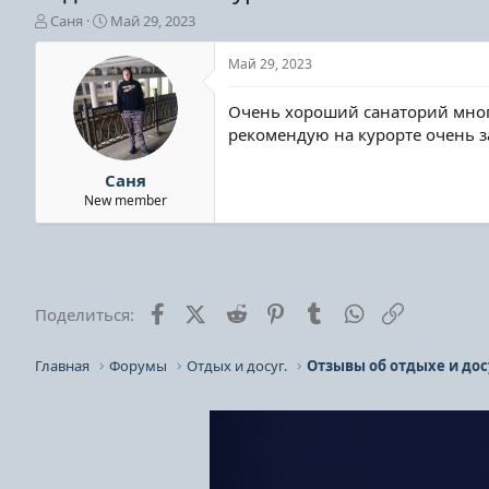
А
Д
Саня
Май 29, 2023
в
а
т
т
Май 29, 2023
о
а
р
н
Очень хороший санаторий много
т
а
рекомендую на курорте очень 
е
ч
м
а
ы
л
Саня
а
New member
Facebook
X (Twitter)
Reddit
Pinterest
Tumblr
WhatsApp
Ссылка
Поделиться:
Главная
Форумы
Отдых и досуг.
Отзывы об отдыхе и дос