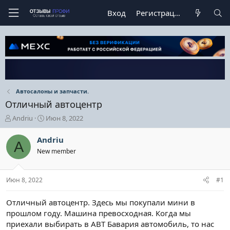
Вход
Регистрация
Автосалоны и запчасти.
Отличный автоцентр
А
Д
Andriu
Июн 8, 2022
в
а
т
т
Andriu
A
о
а
New member
р
н
т
а
е
ч
Июн 8, 2022
#1
м
а
ы
л
а
Отличный автоцентр. Здесь мы покупали мини в
прошлом году. Машина превосходная. Когда мы
приехали выбирать в АВТ Бавария автомобиль, то нас